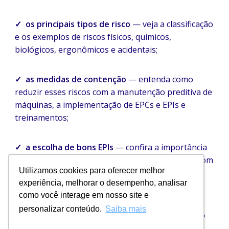
✓ os principais tipos de risco
— veja a classificação
e os exemplos de riscos físicos, químicos,
biológicos, ergonômicos e acidentais;
✓ as medidas de contenção
— entenda como
reduzir esses riscos com a manutenção preditiva de
máquinas, a implementação de EPCs e EPIs e
treinamentos;
✓ a escolha de bons EPIs
— confira a importância
de prezar equipamentos de proteção individual com
Utilizamos cookies para oferecer melhor
certificado de aprovação e que proporcionem
experiência, melhorar o desempenho, analisar
durabilidade e conforto.
como você interage em nosso site e
personalizar conteúdo.
Saiba mais
Cadastre-se e faça agora mesmo o download do
conteúdo!